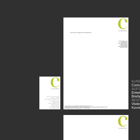
KUN
Cons
AUF
Entwi
Brief
BES
Visit
Kuver